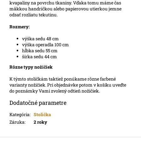
kvapaliny na povrchu tkaniny. Vďaka tomu máme čas
mäkkou handričkou alebo papierovou utierkou jemne
odsať rozliatu tekutinu.
Rozmery:
výška sedu 48 cm
výška operadla 100 cm
hĺbka sedu 55 cm
šírka sedu 44 cm
Rôzne typy nožičiek
K týmto stoličkám taktiež ponúkame rôzne farbené
varianty nožičiek. Pri objednávke potom v košíku uveďte
do poznámky Vami zvolený odtieň nožičiek.
Dodatočné parametre
Kategória
:
Stolička
Záruka
:
2 roky
Z