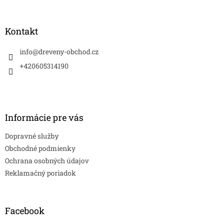
á
p
ä
Kontakt
t
i
info
@
dreveny-obchod.cz
e
+420605314190
Informácie pre vás
Dopravné služby
Obchodné podmienky
Ochrana osobných údajov
Reklamačný poriadok
Facebook