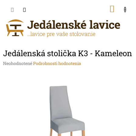
Prejsť
NÁKU
na
obsah
KOŠÍK
Jedálenská stolička K3 - Kameleon
Priemerné
Neohodnotené
Podrobnosti hodnotenia
hodnotenie
produktu
je
0,0
z
5
hviezdičiek.