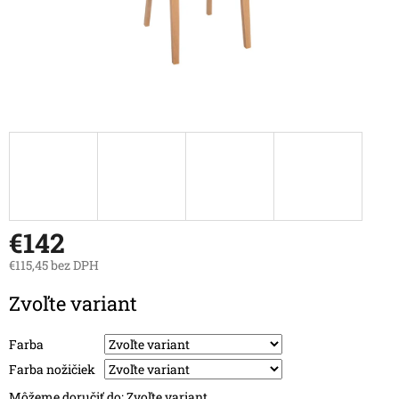
€142
€115,45 bez DPH
Jednotková
Zvoľte variant
cena:
Farba
Farba nožičiek
Môžeme doručiť do:
Zvoľte variant