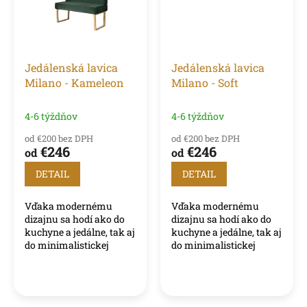
Jedálenská lavica
Jedálenská lavica
Milano - Kameleon
Milano - Soft
4-6 týždňov
4-6 týždňov
od €200 bez DPH
od €200 bez DPH
€246
€246
od
od
DETAIL
DETAIL
Vďaka modernému
Vďaka modernému
dizajnu sa hodí ako do
dizajnu sa hodí ako do
kuchyne a jedálne, tak aj
kuchyne a jedálne, tak aj
do minimalistickej
do minimalistickej
obývacej izby.
obývacej izby.