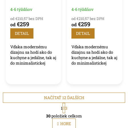
4-6 týždňov
4-6 týždňov
od €210,57 bez DPH
od €210,57 bez DPH
€259
€259
od
od
DETAIL
DETAIL
Vďaka modernému
Vďaka modernému
dizajnu sa hodí ako do
dizajnu sa hodí ako do
kuchyne a jedálne, tak aj
kuchyne a jedálne, tak aj
do minimalistickej
do minimalistickej
obývacej izby.
obývacej izby.
NAČÍTAŤ 12 ĎALŠÍCH
S
1
3
t
O
r
30
položiek celkom
v
á
l
HORE
n