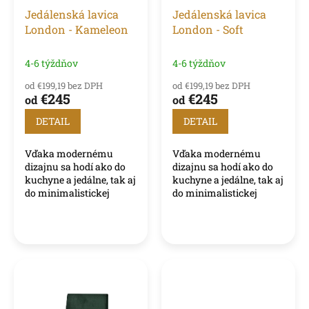
o
o
Jedálenská lavica
Jedálenská lavica
d
v
London - Kameleon
London - Soft
u
k
t
4-6 týždňov
4-6 týždňov
o
od €199,19 bez DPH
od €199,19 bez DPH
v
€245
€245
od
od
DETAIL
DETAIL
Vďaka modernému
Vďaka modernému
dizajnu sa hodí ako do
dizajnu sa hodí ako do
kuchyne a jedálne, tak aj
kuchyne a jedálne, tak aj
do minimalistickej
do minimalistickej
obývacej izby.
obývacej izby.