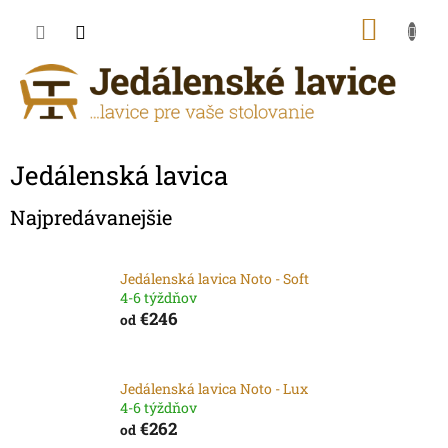
Prejsť
NÁKU
na
obsah
KOŠÍK
Jedálenská lavica
Najpredávanejšie
Jedálenská lavica Noto - Soft
4-6 týždňov
€246
od
Jedálenská lavica Noto - Lux
4-6 týždňov
€262
od